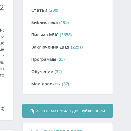
2
Статьи
(200)
Библиотека
(195)
 №
Письма МЧС
(3658)
ой
ше
Заключения ДНД
(2251)
ме
 и
Программы
(25)
8,
иц
Обучение
(32)
то
Мои проекты
(37)
0)
Прислать материал для публикации