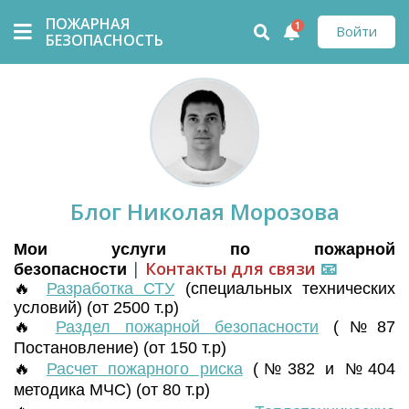
ПОЖАРНАЯ
1
Войти
БЕЗОПАСНОСТЬ
Блог Николая Морозова
Мои услуги по пожарной
|
Контакты для связи
📧
безопасности
🔥
Разработка СТУ
(
специальных технических
условий) (от 2500 т.р)
🔥
Раздел пожарной безопасности
(№87
Постановление) (от 150 т.р)
🔥
Расчет пожарного риска
(№382 и №404
методика МЧС) (от 80 т.р)