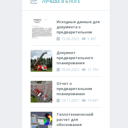
ЛУЧШЕЕ В БЛОГЕ
Исходные данные для
документа о
предварительном
планировании
15.06.2023
5 467
действий пожарно-
спасательных
подразделений по
Документ
тушению пожара
предварительного
планирования
действий по тушению
09.06.2023
12 763
пожара и проведению
аварийно-
спасательных работ
Отчет о
(ОПП)
предварительном
планировании
действий пожарно-
29.11.2021
19 641
спасательных
подразделений по
тушению пожара и
Теплотехнический
проведению
расчет ​для
аварийно-
обоснования