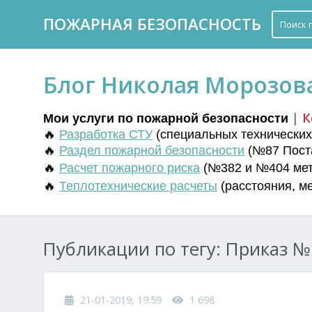
ПОЖАРНАЯ БЕЗОПАСНОСТЬ
Блог Николая Морозов
|
К
Мои услуги по пожарной безопасности
🔥
Разработка СТУ
(
специальных технических 
🔥
Раздел пожарной безопасности
(№87 Поста
🔥
Расчет пожарного риска
(№382 и №404 мето
🔥
Т
еплотехнические расчеты
(
расстояния
,
м
Публикации по тегу: Приказ № 
21-01-2019, 19:59
1 698