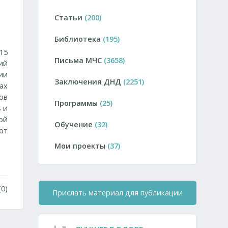
Статьи
(200)
Библиотека
(195)
15
Письма МЧС
(3658)
ий
ии
Заключения ДНД
(2251)
ах
ов
Программы
(25)
 и
ой
Обучение
(32)
от
Мои проекты
(37)
0)
Прислать материал для публикации