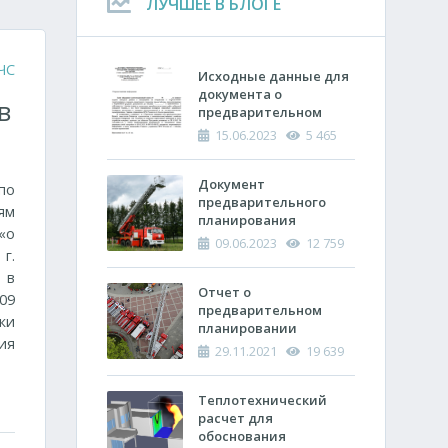
ЛУЧШЕЕ В БЛОГЕ
ЧС
Исходные данные для
документа о
в
предварительном
планировании
15.06.2023
5 465
действий пожарно-
спасательных
подразделений по
Документ
по
тушению пожара
предварительного
ям
планирования
«о
действий по тушению
09.06.2023
12 759
г.
пожара и проведению
аварийно-
 в
спасательных работ
Отчет о
09
(ОПП)
предварительном
ки
планировании
ия
действий пожарно-
29.11.2021
19 639
спасательных
подразделений по
тушению пожара и
Теплотехнический
проведению
расчет ​для
аварийно-
обоснования