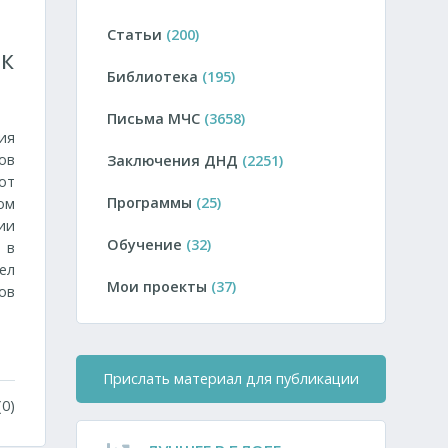
Статьи
(200)
 к
Библиотека
(195)
Письма МЧС
(3658)
ия
ов
Заключения ДНД
(2251)
от
Программы
(25)
ом
ии
Обучение
(32)
 в
ел
Мои проекты
(37)
ов
Прислать материал для публикации
0)