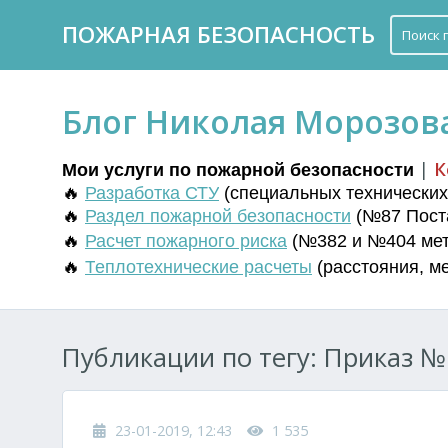
ПОЖАРНАЯ БЕЗОПАСНОСТЬ
Блог Николая Морозов
|
К
Мои услуги по пожарной безопасности
🔥
Разработка СТУ
(
специальных технических 
🔥
Раздел пожарной безопасности
(№87 Поста
🔥
Расчет пожарного риска
(№382 и №404 мето
🔥
Т
еплотехнические расчеты
(
расстояния
,
м
Публикации по тегу: Приказ № 
23-01-2019, 12:43
1 535