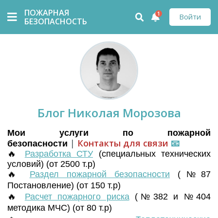
ПОЖАРНАЯ
1
Войти
БЕЗОПАСНОСТЬ
Блог Николая Морозова
Мои услуги по пожарной
|
Контакты для связи
📧
безопасности
🔥
Разработка СТУ
(
специальных технических
условий) (от 2500 т.р)
🔥
Раздел пожарной безопасности
(№87
Постановление) (от 150 т.р)
🔥
Расчет пожарного риска
(№382 и №404
методика МЧС) (от 80 т.р)