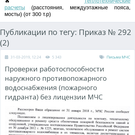
🔥
Т
еплотехнические
расчеты
(
расстояния
,
междуэтажные пояса
,
мосты) (от 300 т.р)
Публикации по тегу: Приказ № 292
(2)
31-03-2019, 12:24
5 343
Письма МЧС
Проверки работоспособности
наружного противопожарного
водоснабжения (пожарного
гидранта) без лицензии МЧС