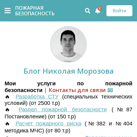
ПОЖАРНАЯ
1
Войти
БЕЗОПАСНОСТЬ
Блог Николая Морозова
Мои услуги по пожарной
|
Контакты для связи
📧
безопасности
🔥
Разработка СТУ
(
специальных технических
условий) (от 2500 т.р)
🔥
Раздел пожарной безопасности
(№87
Постановление) (от 150 т.р)
🔥
Расчет пожарного риска
(№382 и №404
методика МЧС) (от 80 т.р)