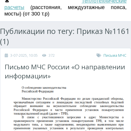
🔥
Т
еплотехнические
расчеты
(
расстояния
,
междуэтажные пояса
,
мосты) (от 300 т.р)
Публикации по тегу: Приказ №1161
(1)
3-07-2025, 10:05
372
Письма МЧС
Письмо МЧС России «О направлении
информации»