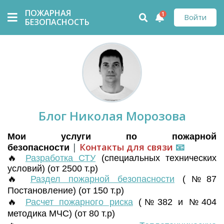
ПОЖАРНАЯ
1
Войти
БЕЗОПАСНОСТЬ
Блог Николая Морозова
Мои услуги по пожарной
|
Контакты для связи
📧
безопасности
🔥
Разработка СТУ
(
специальных технических
условий) (от 2500 т.р)
🔥
Раздел пожарной безопасности
(№87
Постановление) (от 150 т.р)
🔥
Расчет пожарного риска
(№382 и №404
методика МЧС) (от 80 т.р)