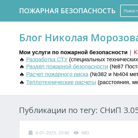
ПОЖАРНАЯ БЕЗОПАСНОСТЬ
Блог Николая Морозов
|
К
Мои услуги по пожарной безопасности
🔥
Разработка СТУ
(
специальных технических 
🔥
Раздел пожарной безопасности
(№87 Поста
🔥
Расчет пожарного риска
(№382 и №404 мето
🔥
Т
еплотехнические расчеты
(
расстояния
,
м
Публикации по тегу: СНиП 3.05
6-01-2025, 20:40
680