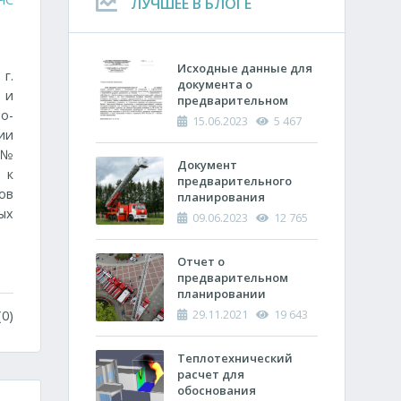
ЛУЧШЕЕ В БЛОГЕ
Исходные данные для
г.
документа о
 и
предварительном
о-
планировании
15.06.2023
5 467
действий пожарно-
ии
спасательных
 №
подразделений по
Документ
 к
тушению пожара
предварительного
ов
планирования
ых
действий по тушению
09.06.2023
12 765
пожара и проведению
аварийно-
спасательных работ
Отчет о
(ОПП)
предварительном
планировании
действий пожарно-
29.11.2021
19 643
0)
спасательных
подразделений по
тушению пожара и
Теплотехнический
проведению
расчет ​для
аварийно-
обоснования