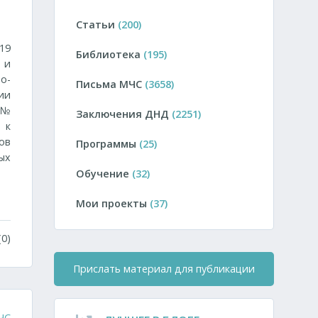
Статьи
(200)
19
Библиотека
(195)
 и
о-
Письма МЧС
(3658)
ии
 №
Заключения ДНД
(2251)
 к
ов
Программы
(25)
ых
Обучение
(32)
Мои проекты
(37)
0)
Прислать материал для публикации
ЧС