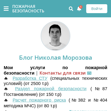
ПОЖАРНАЯ
1
Войти
БЕЗОПАСНОСТЬ
Блог Николая Морозова
Мои услуги по пожарной
|
Контакты для связи
📧
безопасности
🔥
Разработка СТУ
(
специальных технических
условий) (от 2500 т.р)
🔥
Раздел пожарной безопасности
(№87
Постановление) (от 150 т.р)
🔥
Расчет пожарного риска
(№382 и №404
методика МЧС) (от 80 т.р)