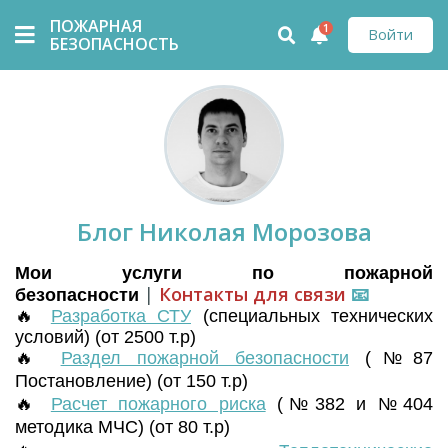
ПОЖАРНАЯ
1
Войти
БЕЗОПАСНОСТЬ
Блог Николая Морозова
Мои услуги по пожарной
|
Контакты для связи
📧
безопасности
🔥
Разработка СТУ
(
специальных технических
условий) (от 2500 т.р)
🔥
Раздел пожарной безопасности
(№87
Постановление) (от 150 т.р)
🔥
Расчет пожарного риска
(№382 и №404
методика МЧС) (от 80 т.р)