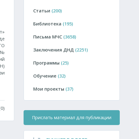
Статьи
(200)
Библиотека
(195)
т»
Письма МЧС
(3658)
де
ТО
Заключения ДНД
(2251)
. №
ий
Программы
(25)
Н)
зи
Обучение
(32)
Мои проекты
(37)
0)
Прислать материал для публикации