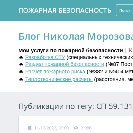
ПОЖАРНАЯ БЕЗОПАСНОСТЬ
Блог Николая Морозов
|
К
Мои услуги по пожарной безопасности
🔥
Разработка СТУ
(
специальных технических 
🔥
Раздел пожарной безопасности
(№87 Поста
🔥
Расчет пожарного риска
(№382 и №404 мето
🔥
Т
еплотехнические расчеты
(
расстояния
,
м
Публикации по тегу: СП 59.131
11-10-2022, 09:00
2 988