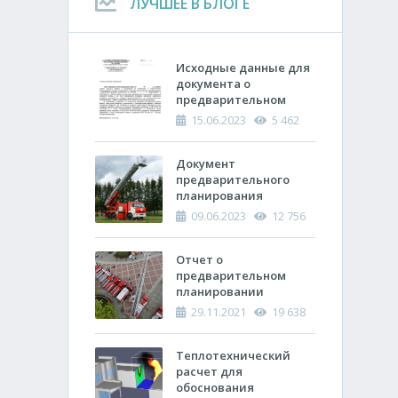
ЛУЧШЕЕ В БЛОГЕ
Исходные данные для
документа о
предварительном
планировании
15.06.2023
5 462
действий пожарно-
спасательных
подразделений по
Документ
тушению пожара
предварительного
планирования
действий по тушению
09.06.2023
12 756
пожара и проведению
аварийно-
спасательных работ
Отчет о
(ОПП)
предварительном
планировании
действий пожарно-
29.11.2021
19 638
спасательных
подразделений по
тушению пожара и
Теплотехнический
проведению
расчет ​для
аварийно-
обоснования