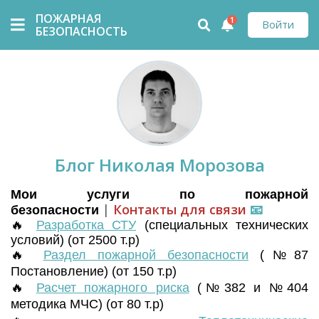
ПОЖАРНАЯ
1
Войти
БЕЗОПАСНОСТЬ
Блог Николая Морозова
Мои услуги по пожарной
|
Контакты для связи
📧
безопасности
🔥
Разработка СТУ
(
специальных технических
условий) (от 2500 т.р)
🔥
Раздел пожарной безопасности
(№87
Постановление) (от 150 т.р)
🔥
Расчет пожарного риска
(№382 и №404
методика МЧС) (от 80 т.р)