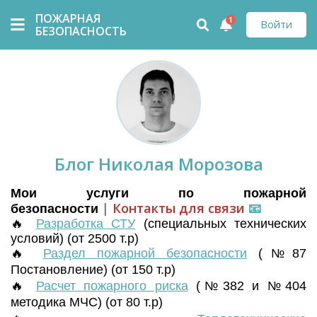
ПОЖАРНАЯ
1
Войти
БЕЗОПАСНОСТЬ
Блог Николая Морозова
Мои услуги по пожарной
|
Контакты для связи
📧
безопасности
🔥
Разработка СТУ
(
специальных технических
условий) (от 2500 т.р)
🔥
Раздел пожарной безопасности
(№87
Постановление) (от 150 т.р)
🔥
Расчет пожарного риска
(№382 и №404
методика МЧС) (от 80 т.р)