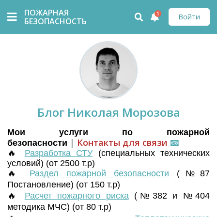
ПОЖАРНАЯ
1
Войти
БЕЗОПАСНОСТЬ
Блог Николая Морозова
Мои услуги по пожарной
|
Контакты для связи
📧
безопасности
🔥
Разработка СТУ
(
специальных технических
условий) (от 2500 т.р)
🔥
Раздел пожарной безопасности
(№87
Постановление) (от 150 т.р)
🔥
Расчет пожарного риска
(№382 и №404
методика МЧС) (от 80 т.р)