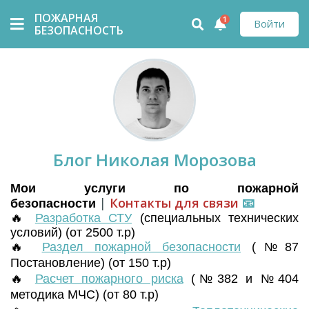
ПОЖАРНАЯ
1
Войти
БЕЗОПАСНОСТЬ
Блог Николая Морозова
Мои услуги по пожарной
|
Контакты для связи
📧
безопасности
🔥
Разработка СТУ
(
специальных технических
условий) (от 2500 т.р)
🔥
Раздел пожарной безопасности
(№87
Постановление) (от 150 т.р)
🔥
Расчет пожарного риска
(№382 и №404
методика МЧС) (от 80 т.р)