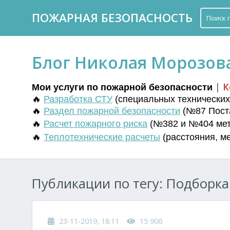
ПОЖАРНАЯ БЕЗОПАСНОСТЬ
Блог Николая Морозов
|
К
Мои услуги по пожарной безопасности
🔥
Разработка СТУ
(
специальных технических 
🔥
Раздел пожарной безопасности
(№87 Поста
🔥
Расчет пожарного риска
(№382 и №404 мето
🔥
Т
еплотехнические расчеты
(
расстояния
,
м
Публикации по тегу: Подборка
23-11-2019, 18:11
15 906