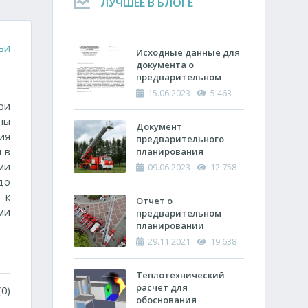
ЛУЧШЕЕ В БЛОГЕ
ьи
Исходные данные для
документа о
предварительном
планировании
15.06.2023
5 463
действий пожарно-
ри
спасательных
ны
подразделений по
Документ
ия
тушению пожара
предварительного
 в
планирования
действий по тушению
ми
09.06.2023
12 758
пожара и проведению
до
аварийно-
 к
спасательных работ
Отчет о
ми
(ОПП)
предварительном
планировании
действий пожарно-
29.11.2021
19 638
спасательных
подразделений по
тушению пожара и
Теплотехнический
проведению
расчет ​для
0)
аварийно-
обоснования