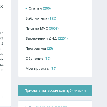
х
Статьи
(200)
Библиотека
(195)
Письма МЧС
(3658)
ию
са
Заключения ДНД
(2251)
.3
Программы
(25)
ть
их
Обучение
(32)
их
кс
Мои проекты
(37)
 и
Прислать материал для публикации
0)