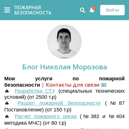
ПОЖАРНАЯ
1
Войти
БЕЗОПАСНОСТЬ
Блог Николая Морозова
Мои услуги по пожарной
|
Контакты для связи
📧
безопасности
🔥
Разработка СТУ
(
специальных технических
условий) (от 2500 т.р)
🔥
Раздел пожарной безопасности
(№87
Постановление) (от 150 т.р)
🔥
Расчет пожарного риска
(№382 и №404
методика МЧС) (от 80 т.р)