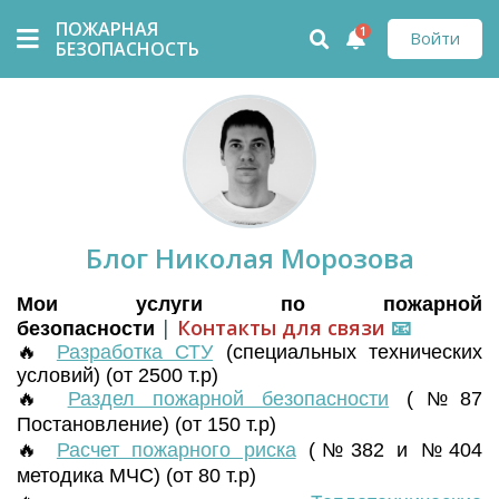
ПОЖАРНАЯ
1
Войти
БЕЗОПАСНОСТЬ
Блог Николая Морозова
Мои услуги по пожарной
|
Контакты для связи
📧
безопасности
🔥
Разработка СТУ
(
специальных технических
условий) (от 2500 т.р)
🔥
Раздел пожарной безопасности
(№87
Постановление) (от 150 т.р)
🔥
Расчет пожарного риска
(№382 и №404
методика МЧС) (от 80 т.р)