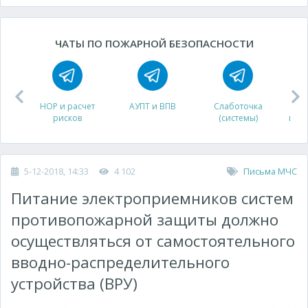
ЧАТЫ ПО ПОЖАРНОЙ БЕЗОПАСНОСТИ
НОР и расчет
АУПТ и ВПВ
Слаботочка
рисков
(системы)
про
5-12-2018, 14:33
4 102
Письма МЧС
Питание электроприемников систем
противопожарной защиты должно
осуществляться от самостоятельного
вводно-распределительного
устройства (ВРУ)