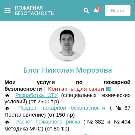
ПОЖАРНАЯ
1
Войти
БЕЗОПАСНОСТЬ
Блог Николая Морозова
Мои услуги по пожарной
|
Контакты для связи
📧
безопасности
🔥
Разработка СТУ
(
специальных технических
условий) (от 2500 т.р)
🔥
Раздел пожарной безопасности
(№87
Постановление) (от 150 т.р)
🔥
Расчет пожарного риска
(№382 и №404
методика МЧС) (от 80 т.р)