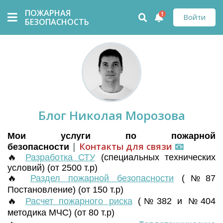
ПОЖАРНАЯ
1
Войти
БЕЗОПАСНОСТЬ
Блог Николая Морозова
Мои услуги по пожарной
|
Контакты для связи
📧
безопасности
🔥
Разработка СТУ
(
специальных технических
условий) (от 2500 т.р)
🔥
Раздел пожарной безопасности
(№87
Постановление) (от 150 т.р)
🔥
Расчет пожарного риска
(№382 и №404
методика МЧС) (от 80 т.р)