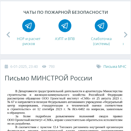
ЧАТЫ ПО ПОЖАРНОЙ БЕЗОПАСНОСТИ
НОР и расчет
АУПТ и ВПВ
Слаботочка
рисков
(системы)
про
6-01-2025, 23:40
793
Письма МЧС
Письмо МИНСТРОЙ России