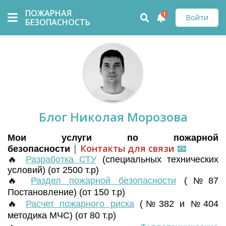
ПОЖАРНАЯ
1
Войти
БЕЗОПАСНОСТЬ
Блог Николая Морозова
Мои услуги по пожарной
|
Контакты для связи
📧
безопасности
🔥
Разработка СТУ
(
специальных технических
условий) (от 2500 т.р)
🔥
Раздел пожарной безопасности
(№87
Постановление) (от 150 т.р)
🔥
Расчет пожарного риска
(№382 и №404
методика МЧС) (от 80 т.р)