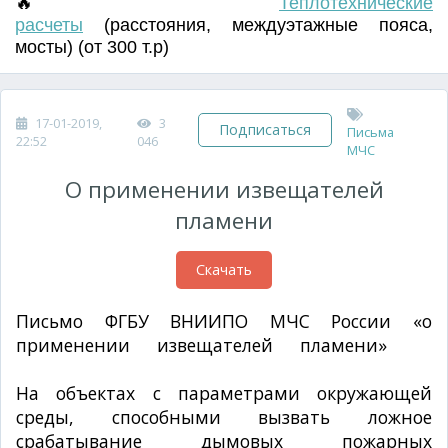
🔥
Т
еплотехнические
расчеты
(
расстояния
,
междуэтажные пояса
,
мосты) (от 300 т.р)
17-01-2019,
3
Подписаться
Письма
22:52
046
МЧС
О применении извещателей
пламени
Скачать
Письмо ФГБУ ВНИИПО МЧС России «о
применении извещателей пламени»
№
2840эп-12-3-02 от 25.06.2014г.
На объектах с параметрами окружающей
среды, способными вызвать ложное
срабатывание дымовых пожарных