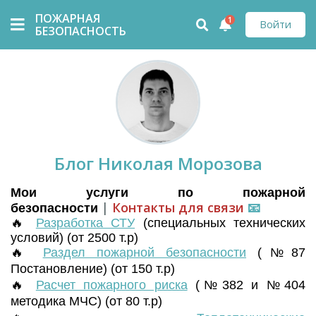
ПОЖАРНАЯ
1
Войти
БЕЗОПАСНОСТЬ
Блог Николая Морозова
Мои услуги по пожарной
|
Контакты для связи
📧
безопасности
🔥
Разработка СТУ
(
специальных технических
условий) (от 2500 т.р)
🔥
Раздел пожарной безопасности
(№87
Постановление) (от 150 т.р)
🔥
Расчет пожарного риска
(№382 и №404
методика МЧС) (от 80 т.р)