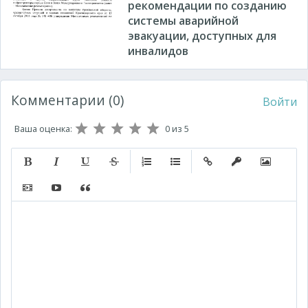
рекомендации по созданию
системы аварийной
эвакуации, доступных для
инвалидов
Комментарии (0)
Войти
Ваша оценка:
0
из 5
Полужирный
Курсив
Подчеркнутый
Зачеркнутый
Нумерованный список
Маркированный список
Вставить ссылку
Вставить защищ
Вставить 
Вставить видео
Вставка контента с других сервисов (Youtube, Twitt
Вставка цитаты