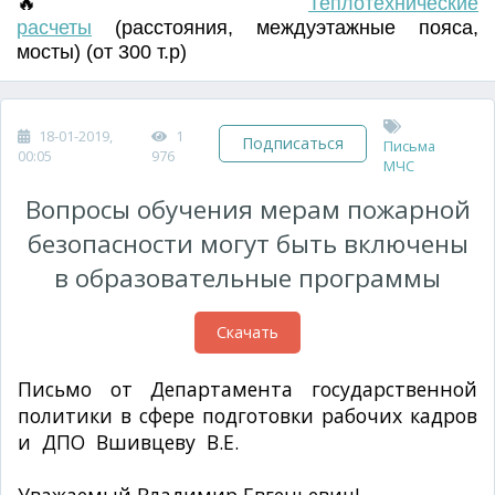
🔥
Т
еплотехнические
расчеты
(
расстояния
,
междуэтажные пояса
,
мосты) (от 300 т.р)
18-01-2019,
1
Подписаться
Письма
00:05
976
МЧС
Вопросы обучения мерам пожарной
безопасности могут быть включены
в образовательные программы
Скачать
Письмо от Департамента государственной
политики в сфере подготовки рабочих кадров
и ДПО Вшивцеву В.Е.
№ 06-ПГ-МОН-4031 от
20.02.2017г.