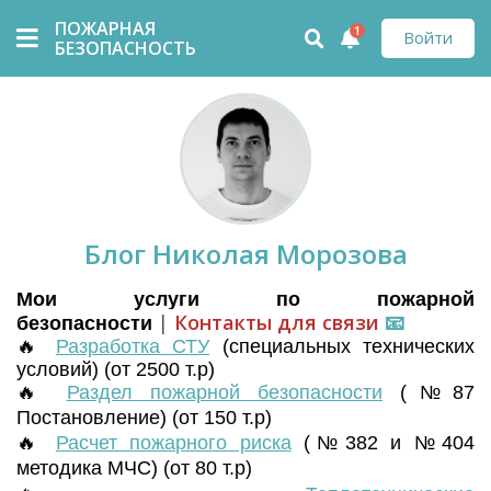
ПОЖАРНАЯ
1
Войти
БЕЗОПАСНОСТЬ
Блог Николая Морозова
Мои услуги по пожарной
|
Контакты для связи
📧
безопасности
🔥
Разработка СТУ
(
специальных технических
условий) (от 2500 т.р)
🔥
Раздел пожарной безопасности
(№87
Постановление) (от 150 т.р)
🔥
Расчет пожарного риска
(№382 и №404
методика МЧС) (от 80 т.р)