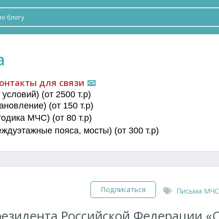
а
онтакты для связи
📧
условий) (от 2500 т.р)
новление) (от 150 т.р)
дика МЧС) (от 80 т.р)
еждуэтажные пояса
, мосты) (от 300 т.р)
Подписаться
Письма МЧС
езидента Российской Федерации «