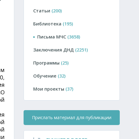
Статьи
(200)
Библиотека
(195)
Письма МЧС
(3658)
Заключения ДНД
(2251)
Программы
(25)
ым
Обучение
(32)
0,
ия
Мои проекты
(37)
«О
ой
ия
Прислать материал для публикации
ой
ой
ии