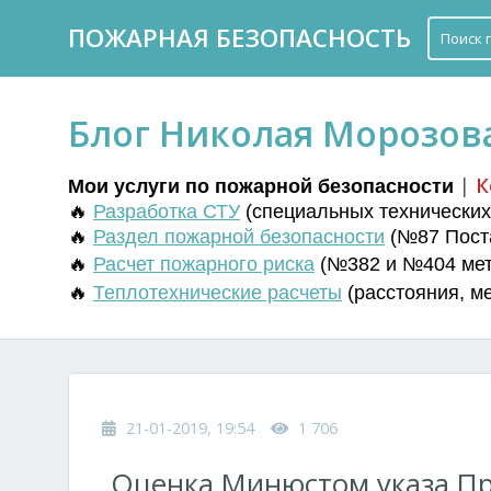
ПОЖАРНАЯ БЕЗОПАСНОСТЬ
Блог Николая Морозов
|
К
Мои услуги по пожарной безопасности
🔥
Разработка СТУ
(
специальных технических 
🔥
Раздел пожарной безопасности
(№87 Поста
🔥
Расчет пожарного риска
(№382 и №404 мето
🔥
Т
еплотехнические расчеты
(
расстояния
,
м
21-01-2019, 19:54
1 706
Оценка Минюстом указа Пр