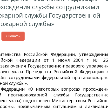
охождения службы сотрудниками
жарной службы Государственной
пожарной службы»
Скачать
47-4 от 17.04.2017г.
ительства Российской Федерации, утвержденн
сийской Федерации от 1 июня 2004 г. № 26
заключения Государственно-правового управлен
оект указа Президента Российской Федерации 
ужбы сотрудниками федеральной противопожарн
ной службы».
й Федерации «О некоторых вопросах прохожден
й противопожарной службы Государственн
ект указа) подготовлен Министерством Российск
бороны, чрезвычайным ситуациям и ликвидац