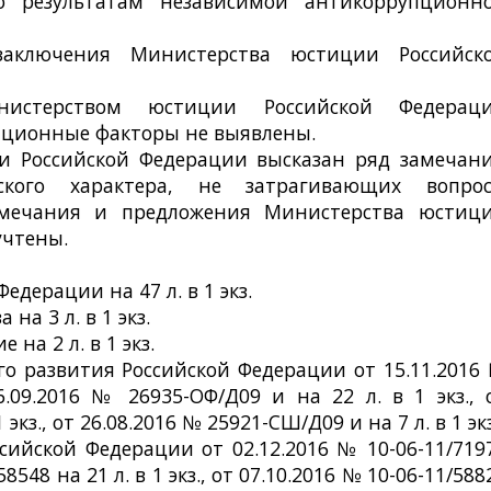
о результатам независимой антикоррупционн
аключения Министерства юстиции Российск
нистерством юстиции Российской Федерац
пционные факторы не выявлены.
и Российской Федерации высказан ряд замечан
ского характера, не затрагивающих вопро
замечания и предложения Министерства юстиц
учтены.
едерации на 47 л. в 1 экз.
на 3 л. в 1 экз.
на 2 л. в 1 экз.
о развития Российской Федерации от 15.11.2016
6.09.2016 № 26935-ОФ/Д09 и на 22 л. в 1 экз., 
1 экз., от 26.08.2016 № 25921-СШ/Д09 и на 7 л. в 1 экз
ийской Федерации от 02.12.2016 № 10-06-11/719
8548 на 21 л. в 1 экз., от 07.10.2016 № 10-06-11/588