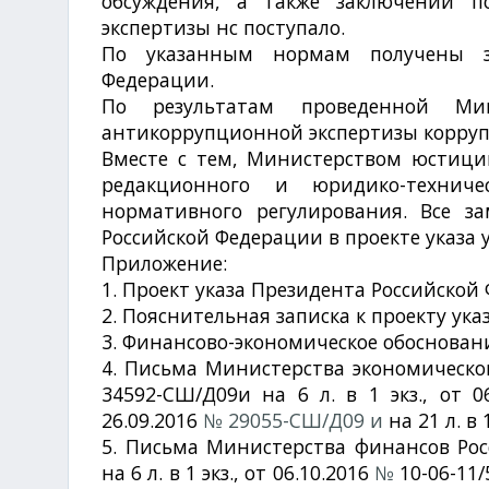
обсуждения, а также заключений п
экспертизы нс поступало.
По указанным нормам получены з
Федерации.
По результатам проведенной Ми
антикоррупционной экспертизы корру
Вместе с тем, Министерством юстици
редакционного и юридико-техниче
нормативного регулирования. Все 
Российской Федерации в проекте указа 
Приложение:
1. Проект указа Президента Российской Ф
2. Пояснительная записка к проекту указа 
3. Финансово-экономическое обоснование 
4. Письма Министерства экономическог
34592-СШ/Д09и на 6 л. в 1 экз., от 0
26.09.2016
№ 29055-СШ/Д09 и
на 21 л. в 
5. Письма Министерства финансов Росс
на 6 л. в 1 экз., от 06.10.2016
№
10-06-11/5