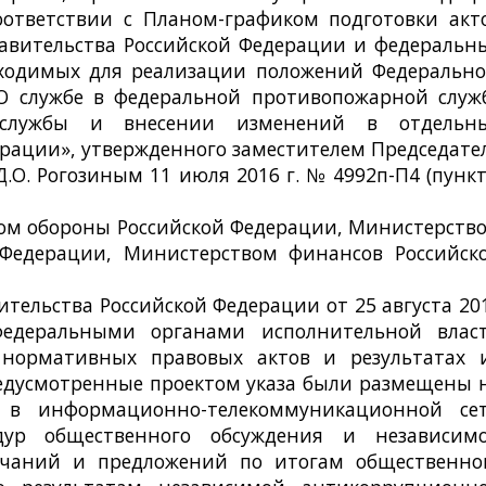
оответствии с Планом-графиком подготовки акт
авительства Российской Федерации и федеральн
бходимых для реализации положений Федеральн
«О службе в федеральной противопожарной служ
й службы и внесении изменений в отдельн
рации», утвержденного заместителем Председате
.О. Рогозиным 11 июля 2016 г. № 4992п-П4 (пунк
вом обороны Российской Федерации, Министерств
 Федерации, Министерством финансов Российск
ительства Российской Федерации от 25 августа 20
едеральными органами исполнительной влас
 нормативных правовых актов и результатах 
едусмотренные проектом указа были размещены 
ru в информационно-телекоммуникационной се
дур общественного обсуждения и независим
ечаний и предложений по итогам общественно