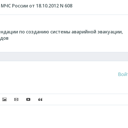
ЧС России от 18.10.2012 N 608
ндации по созданию системы аварийной эвакуации,
идов
Вой
писок
сылку
ить защищенную ссылку
Вставить изображение
Вставить видео
Вставка контента с других сервисов (Youtube, Twi
Вставка цитаты