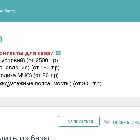
а
онтакты для связи
📧
условий) (от 2500 т.р)
новление) (от 150 т.р)
дика МЧС) (от 80 т.р)
еждуэтажные пояса
, мосты) (от 300 т.р)
Подписаться
Письма МЧС
лить из базы