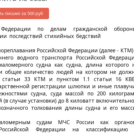
ть письмо за 500 руб
 Федерации по делам гражданской оборон
ии последствий стихийных бедствий
от 4 февра
мореплавания Российской Федерации (далее - КТМ)
ннего водного транспорта Российской Федерац
маломерного судна как судна, длина которого 
и общее количество людей на котором не долж
1 статьи 33 КТМ и пунктом 1.1 статьи 16 КВ
дарственной регистрации шлюпки и иные плавуч
ежностями судна, суда массой по 200 килогра
(в случае установки) до 8 киловатт включительно
нозначного толкования длины судна и его масс
маломерным судам МЧС России как органо
 Российской Федерации на классификацию