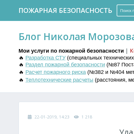
ПОЖАРНАЯ БЕЗОПАСНОСТЬ
Блог Николая Морозов
|
К
Мои услуги по пожарной безопасности
🔥
Разработка СТУ
(
специальных технических 
🔥
Раздел пожарной безопасности
(№87 Поста
🔥
Расчет пожарного риска
(№382 и №404 мето
🔥
Т
еплотехнические расчеты
(
расстояния
,
м
22-01-2019, 14:23
1 218
Уда