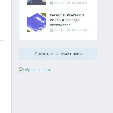
спасательных работ
противопожарных
05.02.2020
88 160
расстояний между
зданиями
РАСЧЕТ ПОЖАРНОГО
РИСКА 🔥 порядок
проведения,
оформления и
22.01.2020
133 807
проверки
Посмотреть комментарии