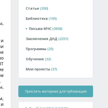
Статьи
(200)
Библиотека
(195)
ы,
ля
Письма МЧС
(3658)
Заключения ДНД
(2251)
 и
ии
Программы
(25)
не
но
Обучение
(32)
ВТ
ие
Мои проекты
(37)
мм
.
ы,
Прислать материал для публикации
м,
 и