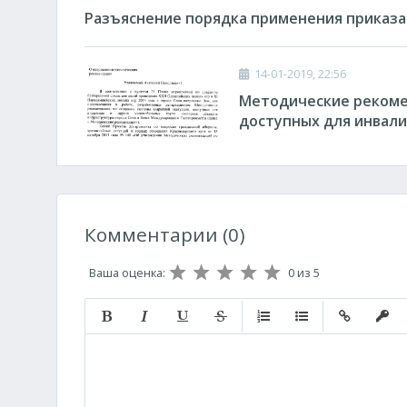
Разъяснение порядка применения приказа М
14-01-2019, 22:56
Методические рекоме
доступных для инвал
Комментарии (0)
Ваша оценка:
0
из 5
Полужирный
Курсив
Подчеркнутый
Зачеркнутый
Нумерованный список
Маркированный с
Вставить с
Встав