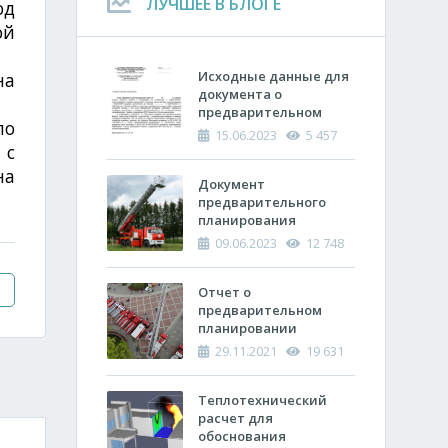
ЛУЧШЕЕ В БЛОГЕ
од
ой
Исходные данные для
на
документа о
предварительном
по
планировании
15.06.2023
5 457
действий пожарно-
 с
спасательных
на
подразделений по
Документ
тушению пожара
предварительного
планирования
действий по тушению
09.06.2023
12 748
пожара и проведению
аварийно-
спасательных работ
Отчет о
(ОПП)
предварительном
планировании
действий пожарно-
29.11.2021
19 631
спасательных
подразделений по
тушению пожара и
Теплотехнический
проведению
расчет ​для
аварийно-
обоснования