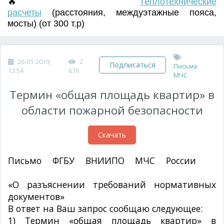
🔥
Т
еплотехнические
расчеты
(
расстояния
,
междуэтажные пояса
,
мосты) (от 300 т.р)
26-01-2019,
2
Подписаться
Письма
13:54
679
МЧС
Термин «общая площадь квартир» в
области пожарной безопасности
Скачать
Письмо ФГБУ ВНИИПО МЧС России
№
4577эп-13-4-4 от 31.08.2017г.
«О разъяснении требований нормативных
документов»
В ответ на Ваш запрос сообщаю следующее:
1) Термин «общая площадь квартир» в