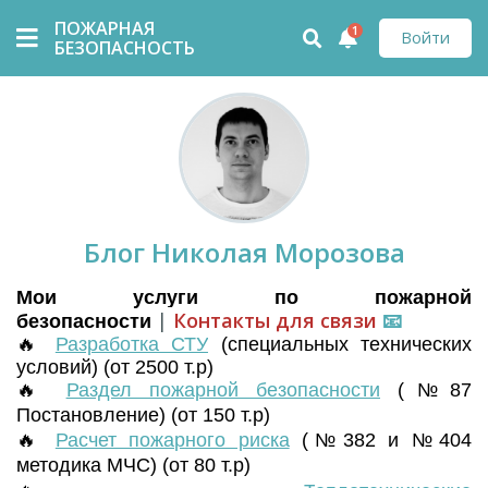
ПОЖАРНАЯ
1
Войти
БЕЗОПАСНОСТЬ
Блог Николая Морозова
Мои услуги по пожарной
|
Контакты для связи
📧
безопасности
🔥
Разработка СТУ
(
специальных технических
условий) (от 2500 т.р)
🔥
Раздел пожарной безопасности
(№87
Постановление) (от 150 т.р)
🔥
Расчет пожарного риска
(№382 и №404
методика МЧС) (от 80 т.р)