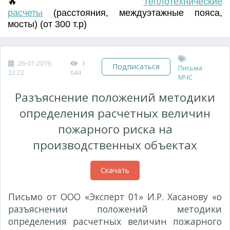
🔥
Т
еплотехнические
расчеты
(
расстояния
,
междуэтажные пояса
,
мосты) (от 300 т.р)
26-01-2019,
3
Подписаться
Письма
22:22
044
МЧС
Разъяснение положений методики
определения расчетных величин
пожарного риска на
производственных объектах
Скачать
Письмо от ООО «Эксперт 01» И.Р. Хасанову «о
разъяснении положений методики
определения расчетных величин пожарного