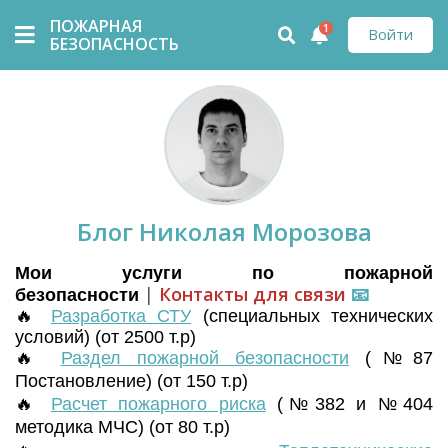
ПОЖАРНАЯ
1
Войти
БЕЗОПАСНОСТЬ
Блог Николая Морозова
Мои услуги по пожарной
|
Контакты для связи
📧
безопасности
🔥
Разработка СТУ
(
специальных технических
условий) (от 2500 т.р)
🔥
Раздел пожарной безопасности
(№87
Постановление) (от 150 т.р)
🔥
Расчет пожарного риска
(№382 и №404
методика МЧС) (от 80 т.р)