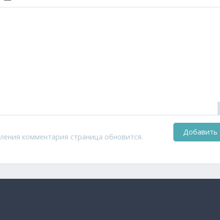
писок
сылку
ить защищенную ссылку
Вставить изображение
Вставить видео
Вставка контента с других сервисов (Youtube, Twi
Вставка цитаты
Добавить
ления комментария страница обновится.