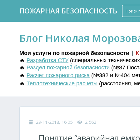
ПОЖАРНАЯ БЕЗОПАСНОСТЬ
Блог Николая Морозов
|
К
Мои услуги по пожарной безопасности
🔥
Разработка СТУ
(
специальных технических 
🔥
Раздел пожарной безопасности
(№87 Поста
🔥
Расчет пожарного риска
(№382 и №404 мето
🔥
Т
еплотехнические расчеты
(
расстояния
,
м
29-11-2018, 16:05
2 562
Понятие “аварийная емкос