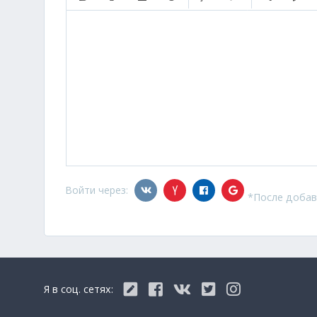
Полужирный
Курсив
Подчеркнутый
Зачеркнутый
Нумерованный список
Маркированный с
Вставить с
Встав
Войти через:
*После добав
Я в соц. сетях: