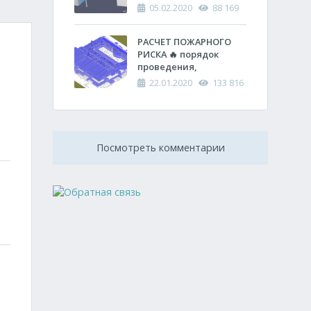
спасательных работ
противопожарных
05.02.2020
88 169
расстояний между
зданиями
РАСЧЕТ ПОЖАРНОГО
РИСКА 🔥 порядок
проведения,
оформления и
22.01.2020
133 816
проверки
Посмотреть комментарии