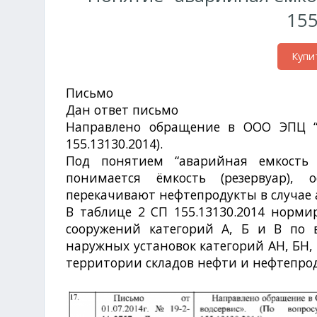
155
Купи
Письмо
от 01.07.2014. №19-2-11-2757.
Дан ответ письмо
№3089-13-5-02 от 09.0
Направлено обращение в ООО ЭПЦ “Т
155.13130.2014).
Под понятием “аварийная емкость 
понимается ёмкость (резервуар), 
перекачивают нефтепродукты в случае 
В таблице 2 СП 155.13130.2014 норм
сооружений категорий А, Б и В по 
наружных установок категорий АН, БН,
территории складов нефти и нефтепрод