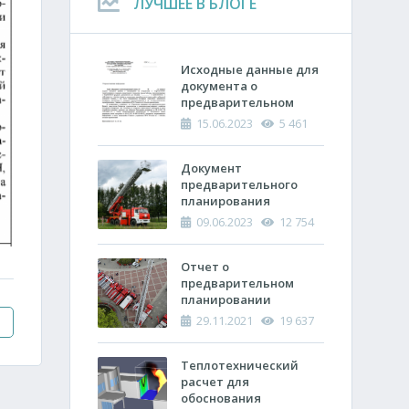
ЛУЧШЕЕ В БЛОГЕ
Исходные данные для
документа о
предварительном
планировании
15.06.2023
5 461
действий пожарно-
спасательных
подразделений по
Документ
тушению пожара
предварительного
планирования
действий по тушению
09.06.2023
12 754
пожара и проведению
аварийно-
спасательных работ
Отчет о
(ОПП)
предварительном
планировании
действий пожарно-
29.11.2021
19 637
спасательных
подразделений по
тушению пожара и
Теплотехнический
проведению
расчет ​для
аварийно-
обоснования