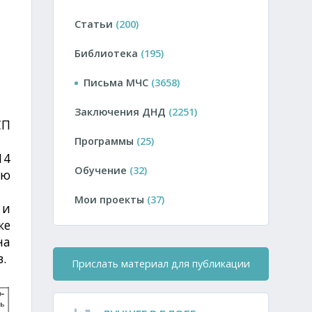
Статьи
(200)
Библиотека
(195)
Письма МЧС
(3658)
Заключения ДНД
(2251)
СП
Программы
(25)
14
Обучение
(32)
ую
Мои проекты
(37)
 и
же
на
.
Прислать материал для публикации