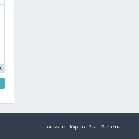
tter, Instagram)
0
Контакты
Карта
сайта
Все
теги