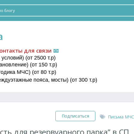
а
онтакты для связи
📧
условий) (от 2500 т.р)
новление) (от 150 т.р)
дика МЧС) (от 80 т.р)
еждуэтажные пояса
, мосты) (от 300 т.р)
Подписаться
Письма МЧС
ть для резервуарного парка” в СП