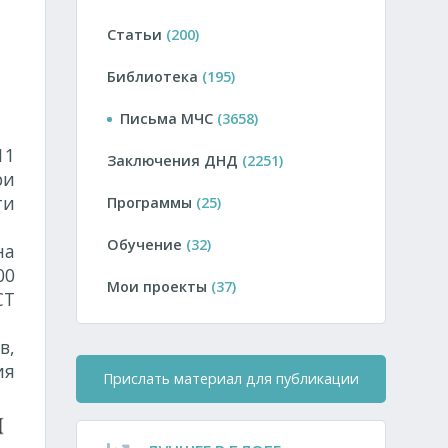
Статьи
(200)
Библиотека
(195)
Письма МЧС
(3658)
11
Заключения ДНД
(2251)
ри
ти
Программы
(25)
Обучение
(32)
на
00
Мои проекты
(37)
СТ
в,
ия
Прислать материал для публикации