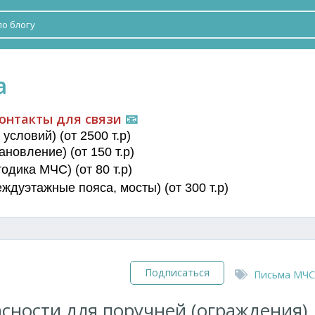
а
онтакты для связи
📧
условий) (от 2500 т.р)
новление) (от 150 т.р)
дика МЧС) (от 80 т.р)
еждуэтажные пояса
, мосты) (от 300 т.р)
Подписаться
Письма МЧС
сности для поручней (ограждения)