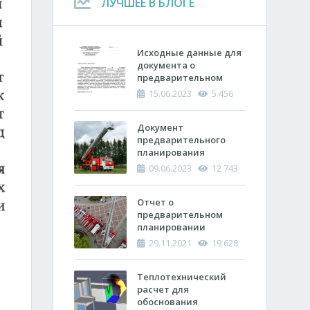
ЛУЧШЕЕ В БЛОГЕ
Исходные данные для
документа о
предварительном
планировании
15.06.2023
5 456
действий пожарно-
спасательных
подразделений по
Документ
тушению пожара
предварительного
планирования
действий по тушению
09.06.2023
12 743
пожара и проведению
аварийно-
спасательных работ
Отчет о
(ОПП)
предварительном
планировании
действий пожарно-
29.11.2021
19 628
спасательных
подразделений по
тушению пожара и
Теплотехнический
проведению
расчет ​для
аварийно-
обоснования