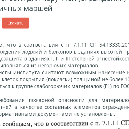
ничных маршей
Скачать
6-13-1-4 от 08.02.2016г.
что в соответствии с п. 7.1.11 СП 54.13330.20
ждения лоджий и балконов в зданиях высотой т
защита в зданиях I, II и III степеней огнестойкос
выполняться из негорючих материалов.
исты института считают возможным нанесение 
клеток покрытия (покраски) толщиной не более 1
ться к группе слабогорючих материалов (Г1) по ГО
ребования пожарной опасности для материало
ней в качестве составных элементов огражден
ормативными документами не установлены.