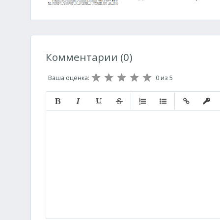
Комментарии (0)
Ваша оценка:
0
из 5
Полужирный
Курсив
Подчеркнутый
Зачеркнутый
Нумерованный список
Маркированный с
Вставить с
Встав