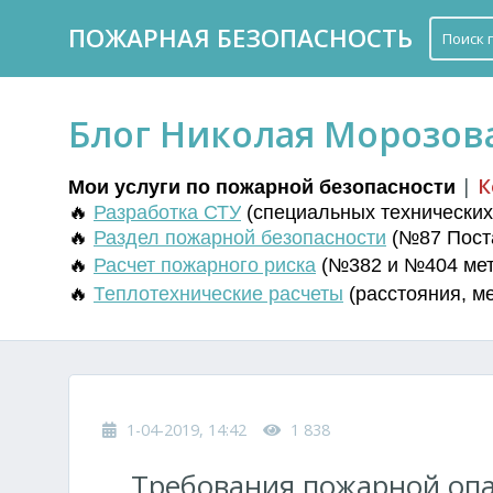
ПОЖАРНАЯ БЕЗОПАСНОСТЬ
Блог Николая Морозов
|
К
Мои услуги по пожарной безопасности
🔥
Разработка СТУ
(
специальных технических 
🔥
Раздел пожарной безопасности
(№87 Поста
🔥
Расчет пожарного риска
(№382 и №404 мето
🔥
Т
еплотехнические расчеты
(
расстояния
,
м
1-04-2019, 14:42
1 838
Требования пожарной опа