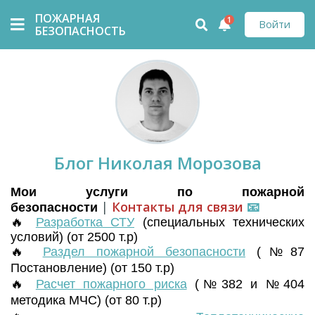
ПОЖАРНАЯ
1
Войти
БЕЗОПАСНОСТЬ
Блог Николая Морозова
Мои услуги по пожарной
|
Контакты для связи
📧
безопасности
🔥
Разработка СТУ
(
специальных технических
условий) (от 2500 т.р)
🔥
Раздел пожарной безопасности
(№87
Постановление) (от 150 т.р)
🔥
Расчет пожарного риска
(№382 и №404
методика МЧС) (от 80 т.р)