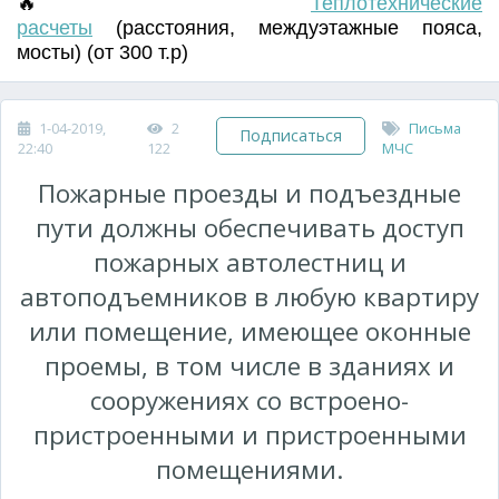
🔥
Т
еплотехнические
расчеты
(
расстояния
,
междуэтажные пояса
,
мосты) (от 300 т.р)
1-04-2019,
2
Письма
Подписаться
22:40
122
МЧС
Пожарные проезды и подъездные
пути должны обеспечивать доступ
пожарных автолестниц и
автоподъемников в любую квартиру
или помещение, имеющее оконные
проемы, в том числе в зданиях и
сооружениях со встроено-
пристроенными и пристроенными
помещениями.