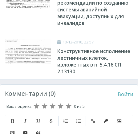
рекомендации по созданию
системы аварийной
эвакуации, доступных для
инвалидов
10-12-2018, 22:57
Конструктивное исполнение
лестничных клеток,
изложенных в п. 5.4.16 СП
2.13130
Комментарии (0)
Войти
Ваша оценка:
0
из 5
Полужирный
Курсив
Подчеркнутый
Зачеркнутый
Нумерованный список
Маркированный список
Вставить ссылку
Вставить защищ
Вставить 