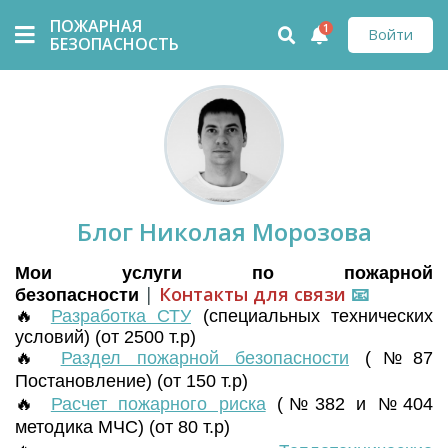
ПОЖАРНАЯ
1
Войти
БЕЗОПАСНОСТЬ
Блог Николая Морозова
Мои услуги по пожарной
|
Контакты для связи
📧
безопасности
🔥
Разработка СТУ
(
специальных технических
условий) (от 2500 т.р)
🔥
Раздел пожарной безопасности
(№87
Постановление) (от 150 т.р)
🔥
Расчет пожарного риска
(№382 и №404
методика МЧС) (от 80 т.р)