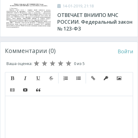
14-01-2019, 21:18
ОТВЕЧАЕТ ВНИИПО МЧС
РОССИИ. Федеральный закон
№ 123-ФЗ
Комментарии (0)
Войти
Ваша оценка:
0
из 5
Полужирный
Курсив
Подчеркнутый
Зачеркнутый
Нумерованный список
Маркированный список
Вставить ссылку
Вставить защищ
Вставить 
Вставить видео
Вставка контента с других сервисов (Youtube, Twitt
Вставка цитаты