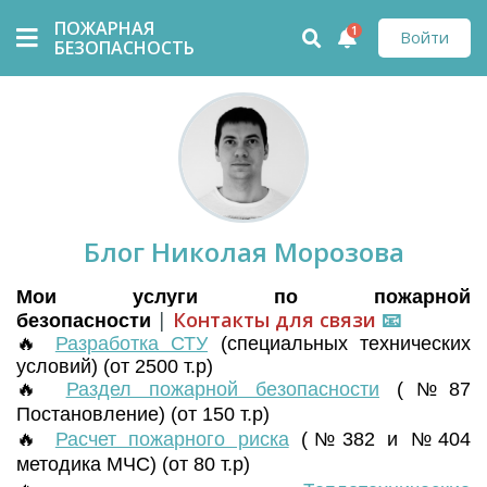
ПОЖАРНАЯ
1
Войти
БЕЗОПАСНОСТЬ
Блог Николая Морозова
Мои услуги по пожарной
|
Контакты для связи
📧
безопасности
🔥
Разработка СТУ
(
специальных технических
условий) (от 2500 т.р)
🔥
Раздел пожарной безопасности
(№87
Постановление) (от 150 т.р)
🔥
Расчет пожарного риска
(№382 и №404
методика МЧС) (от 80 т.р)