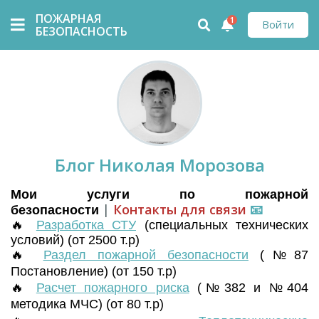
ПОЖАРНАЯ
1
Войти
БЕЗОПАСНОСТЬ
Блог Николая Морозова
Мои услуги по пожарной
|
Контакты для связи
📧
безопасности
🔥
Разработка СТУ
(
специальных технических
условий) (от 2500 т.р)
🔥
Раздел пожарной безопасности
(№87
Постановление) (от 150 т.р)
🔥
Расчет пожарного риска
(№382 и №404
методика МЧС) (от 80 т.р)