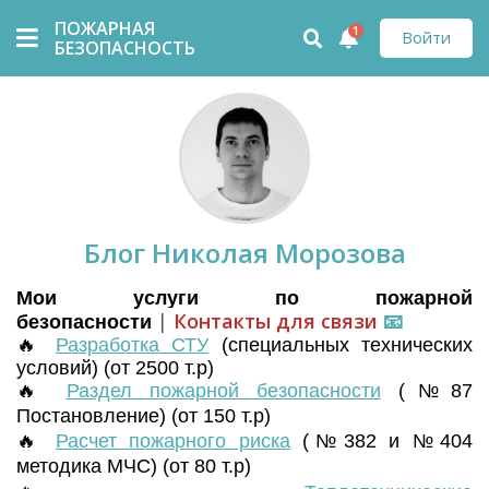
ПОЖАРНАЯ
1
Войти
БЕЗОПАСНОСТЬ
Блог Николая Морозова
Мои услуги по пожарной
|
Контакты для связи
📧
безопасности
🔥
Разработка СТУ
(
специальных технических
условий) (от 2500 т.р)
🔥
Раздел пожарной безопасности
(№87
Постановление) (от 150 т.р)
🔥
Расчет пожарного риска
(№382 и №404
методика МЧС) (от 80 т.р)