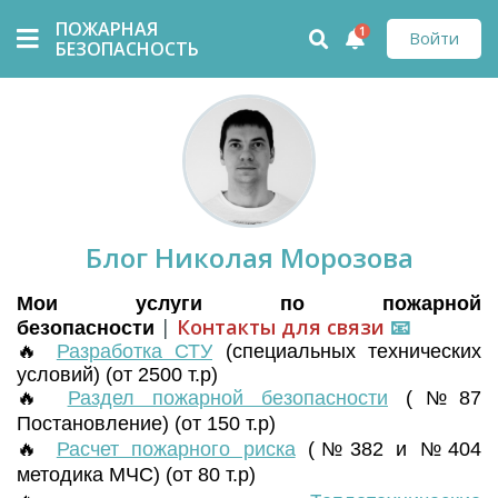
ПОЖАРНАЯ
1
Войти
БЕЗОПАСНОСТЬ
Блог Николая Морозова
Мои услуги по пожарной
|
Контакты для связи
📧
безопасности
🔥
Разработка СТУ
(
специальных технических
условий) (от 2500 т.р)
🔥
Раздел пожарной безопасности
(№87
Постановление) (от 150 т.р)
🔥
Расчет пожарного риска
(№382 и №404
методика МЧС) (от 80 т.р)