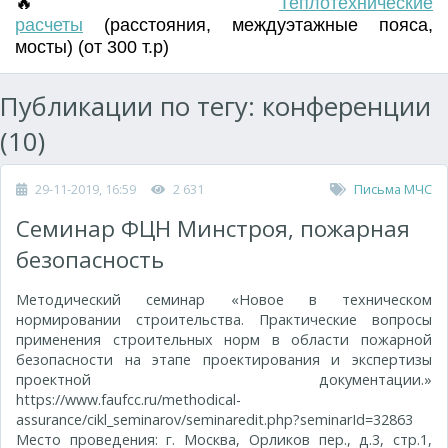
🔥
Т
еплотехнические
расчеты
(
расстояния
,
междуэтажные пояса
,
мосты) (от 300 т.р)
Публикации по тегу: конференции
(10)
29-11-2019, 16:59
2 631
Письма МЧС
Семинар ФЦН Минстроя, пожарная
безопасность
Методический семинар «Новое в техническом
нормировании строительства. Практические вопросы
применения строительных норм в области пожарной
безопасности на этапе проектирования и экспертизы
проектной документации.»
https://www.faufcc.ru/methodical-
assurance/cikl_seminarov/seminaredit.php?seminarId=32863
Место проведения: г. Москва, Орликов пер., д.3, стр.1,