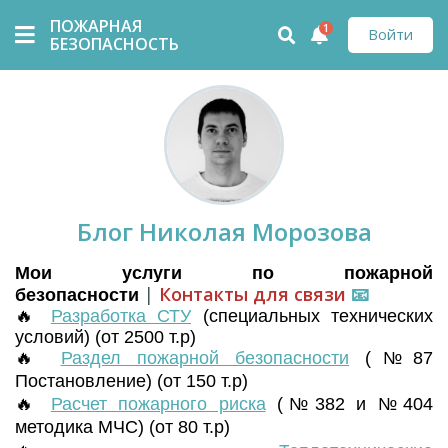
ПОЖАРНАЯ
1
Войти
БЕЗОПАСНОСТЬ
Блог Николая Морозова
Мои услуги по пожарной
|
Контакты для связи
📧
безопасности
🔥
Разработка СТУ
(
специальных технических
условий) (от 2500 т.р)
🔥
Раздел пожарной безопасности
(№87
Постановление) (от 150 т.р)
🔥
Расчет пожарного риска
(№382 и №404
методика МЧС) (от 80 т.р)