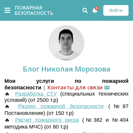
ПОЖАРНАЯ
1
Войти
БЕЗОПАСНОСТЬ
Блог Николая Морозова
Мои услуги по пожарной
|
Контакты для связи
📧
безопасности
🔥
Разработка СТУ
(
специальных технических
условий) (от 2500 т.р)
🔥
Раздел пожарной безопасности
(№87
Постановление) (от 150 т.р)
🔥
Расчет пожарного риска
(№382 и №404
методика МЧС) (от 80 т.р)