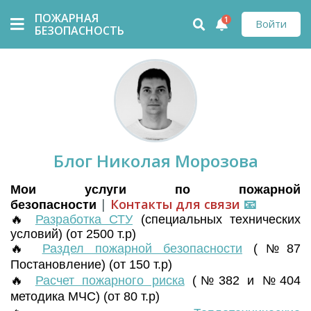
ПОЖАРНАЯ
1
Войти
БЕЗОПАСНОСТЬ
Блог Николая Морозова
Мои услуги по пожарной
|
Контакты для связи
📧
безопасности
🔥
Разработка СТУ
(
специальных технических
условий) (от 2500 т.р)
🔥
Раздел пожарной безопасности
(№87
Постановление) (от 150 т.р)
🔥
Расчет пожарного риска
(№382 и №404
методика МЧС) (от 80 т.р)