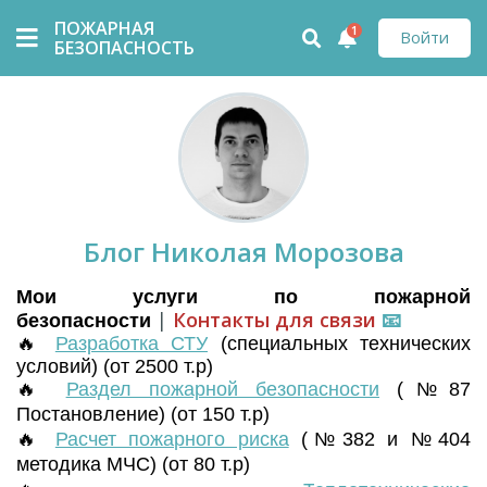
ПОЖАРНАЯ
1
Войти
БЕЗОПАСНОСТЬ
Блог Николая Морозова
Мои услуги по пожарной
|
Контакты для связи
📧
безопасности
🔥
Разработка СТУ
(
специальных технических
условий) (от 2500 т.р)
🔥
Раздел пожарной безопасности
(№87
Постановление) (от 150 т.р)
🔥
Расчет пожарного риска
(№382 и №404
методика МЧС) (от 80 т.р)