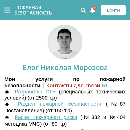
ПОЖАРНАЯ
1
Войти
БЕЗОПАСНОСТЬ
Блог Николая Морозова
Мои услуги по пожарной
|
Контакты для связи
📧
безопасности
🔥
Разработка СТУ
(
специальных технических
условий) (от 2500 т.р)
🔥
Раздел пожарной безопасности
(№87
Постановление) (от 150 т.р)
🔥
Расчет пожарного риска
(№382 и №404
методика МЧС) (от 80 т.р)