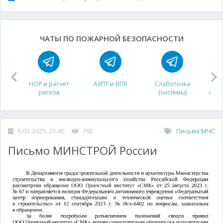
ЧАТЫ ПО ПОЖАРНОЙ БЕЗОПАСНОСТИ
НОР и расчет
АУПТ и ВПВ
Слаботочка
рисков
(системы)
про
6-01-2025, 23:40
792
Письма МЧС
Письмо МИНСТРОЙ России