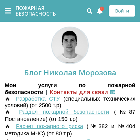
ПОЖАРНАЯ
1
Войти
БЕЗОПАСНОСТЬ
Блог Николая Морозова
Мои услуги по пожарной
|
Контакты для связи
📧
безопасности
🔥
Разработка СТУ
(
специальных технических
условий) (от 2500 т.р)
🔥
Раздел пожарной безопасности
(№87
Постановление) (от 150 т.р)
🔥
Расчет пожарного риска
(№382 и №404
методика МЧС) (от 80 т.р)