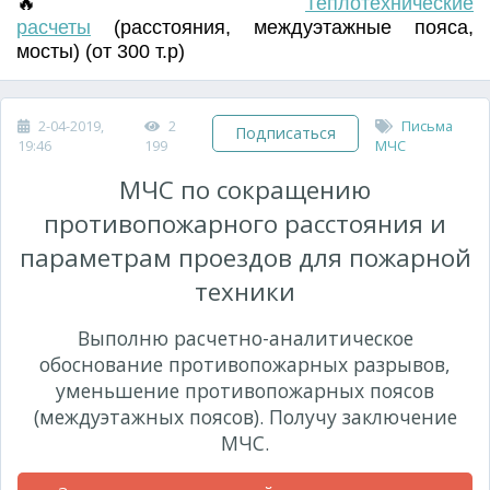
🔥
Т
еплотехнические
расчеты
(
расстояния
,
междуэтажные пояса
,
мосты) (от 300 т.р)
2-04-2019,
2
Письма
Подписаться
19:46
199
МЧС
МЧС по сокращению
противопожарного расстояния и
параметрам проездов для пожарной
техники
Выполню расчетно-аналитическое
обоснование противопожарных разрывов,
уменьшение противопожарных поясов
(междуэтажных поясов). Получу заключение
МЧС.