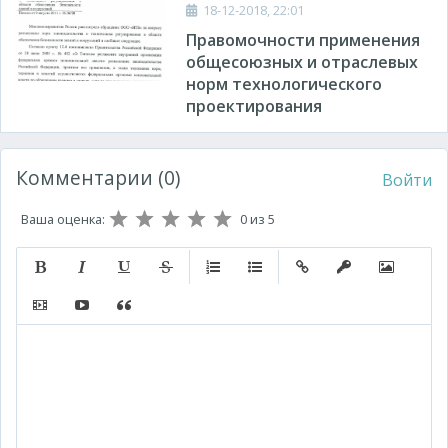
18-12-2018, 22:01
Правомочности применения
общесоюзных и отраслевых
норм технологического
проектирования
Комментарии (0)
Войти
Ваша оценка:
0
из 5
Полужирный
Курсив
Подчеркнутый
Зачеркнутый
Нумерованный список
Маркированный список
Вставить ссылку
Вставить защищ
Вставить 
Вставить видео
Вставка контента с других сервисов (Youtube, Twitt
Вставка цитаты