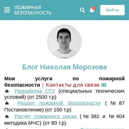
ПОЖАРНАЯ
1
Войти
БЕЗОПАСНОСТЬ
Блог Николая Морозова
Мои услуги по пожарной
|
Контакты для связи
📧
безопасности
🔥
Разработка СТУ
(
специальных технических
условий) (от 2500 т.р)
🔥
Раздел пожарной безопасности
(№87
Постановление) (от 150 т.р)
🔥
Расчет пожарного риска
(№382 и №404
методика МЧС) (от 80 т.р)