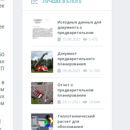
ЛУЧШЕЕ В БЛОГЕ
ее
Исходные данные для
ее
документа о
предварительном
планировании
15.06.2023
5 472
действий пожарно-
спасательных
50
подразделений по
Документ
тушению пожара
предварительного
ах
планирования
СП
действий по тушению
09.06.2023
12 769
пожара и проведению
аварийно-
 в
спасательных работ
Отчет о
ом
(ОПП)
предварительном
ых
планировании
действий пожарно-
29.11.2021
19 648
ям
спасательных
подразделений по
тушению пожара и
Теплотехнический
проведению
расчет ​для
аварийно-
обоснования