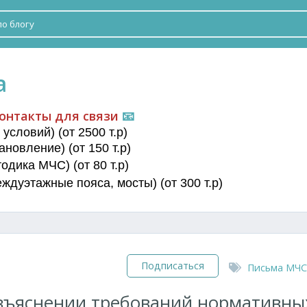
а
онтакты для связи
📧
условий) (от 2500 т.р)
новление) (от 150 т.р)
дика МЧС) (от 80 т.р)
еждуэтажные пояса
, мосты) (от 300 т.р)
Подписаться
Письма МЧС
зъяснении требований нормативны