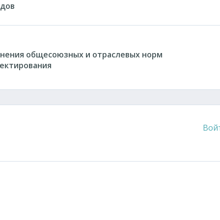
идов
нения общесоюзных и отраслевых норм
оектирования
Вой
писок
сылку
ить защищенную ссылку
Вставить изображение
Вставить видео
Вставка контента с других сервисов (Youtube, Twi
Вставка цитаты