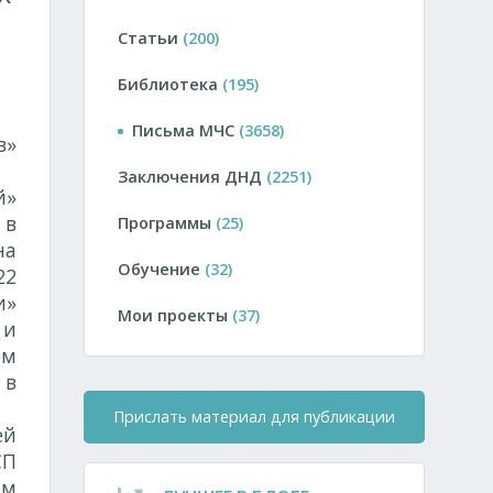
Статьи
(200)
Библиотека
(195)
Письма МЧС
(3658)
в»
Заключения ДНД
(2251)
й»
 в
Программы
(25)
на
Обучение
(32)
22
и»
Мои проекты
(37)
 и
ом
 в
Прислать материал для публикации
ей
СП
ом