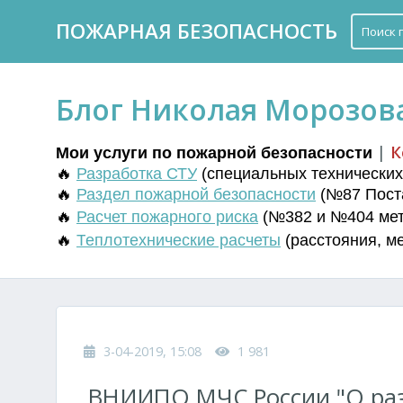
ПОЖАРНАЯ БЕЗОПАСНОСТЬ
Блог Николая Морозов
|
К
Мои услуги по пожарной безопасности
🔥
Разработка СТУ
(
специальных технических 
🔥
Раздел пожарной безопасности
(№87 Поста
🔥
Расчет пожарного риска
(№382 и №404 мето
🔥
Т
еплотехнические расчеты
(
расстояния
,
м
3-04-2019, 15:08
1 981
ВНИИПО МЧС России "О ра