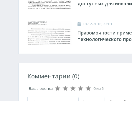
доступных для инвал
18-12-2018, 22:01
Правомочности приме
технологического пр
Комментарии (0)
Ваша оценка:
0
из 5
Полужирный
Курсив
Подчеркнутый
Зачеркнутый
Нумерованный список
Маркированный с
Вставить с
Встав